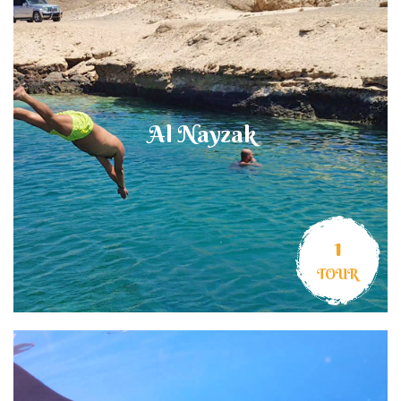
Al Nayzak
1
TOUR