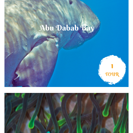
Abu Dabab Bay
1
TOUR