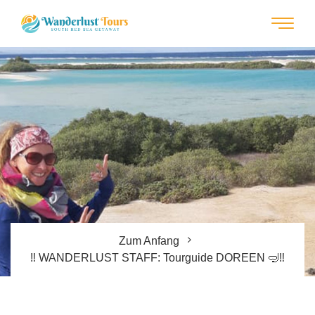
Zum Anfang
‼️ WANDERLUST STAFF: Tourguide DOREEN 🤿‼️